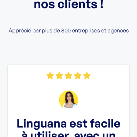
nos clients !
Apprécié par plus de 800 entreprises et agences
L
e
Linguana est facile
a
à utiliser, avec un