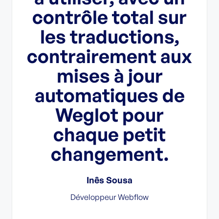
a
contrôle total sur
st
les traductions,
 et
contrairement aux
t
mises à jour
e.
automatiques de
F
Weglot pour
chaque petit
ofy
changement.
Inês Sousa
Développeur Webflow