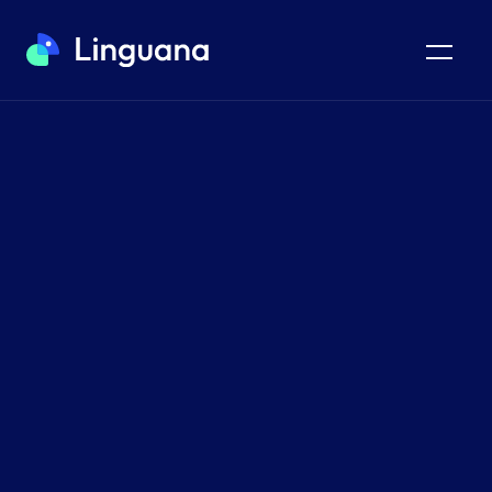
webflow TRADUCTION ET SEO
Rendre votre site
Webflow multilingue
Linguana facilite la traduction de votre site Webflow
dans plus de 100 langues tout en maximisant les
performances SEO globales.