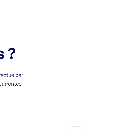
s ?
fectué par
currentes