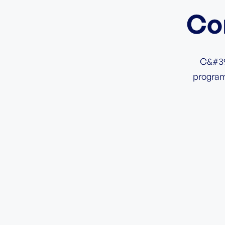
Co
C&#39
program