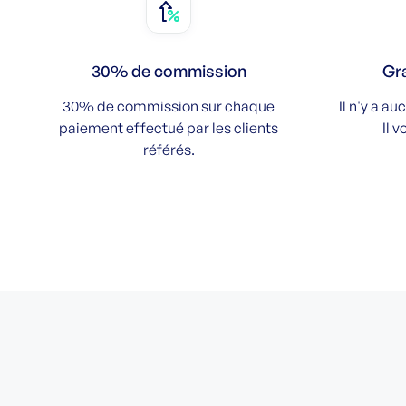
30% de commission
Gra
30% de commission sur chaque
Il n'y a au
paiement effectué par les clients
Il 
référés.