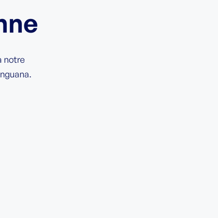
nne
 notre
inguana.