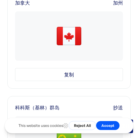
加拿大
加州
复制
科科斯（基林）群岛
抄送
ZH