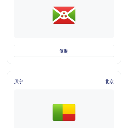
复制
贝宁
北京