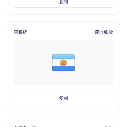
复制
阿根廷
应收账款
复制