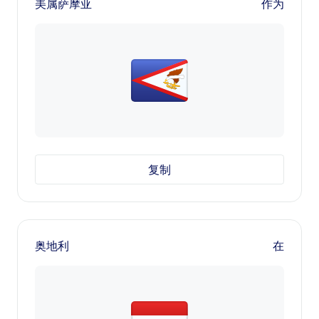
美属萨摩亚
作为
复制
奥地利
在