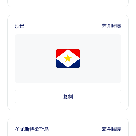
沙巴
苯并噻嗪
复制
圣尤斯特歇斯岛
苯并噻嗪