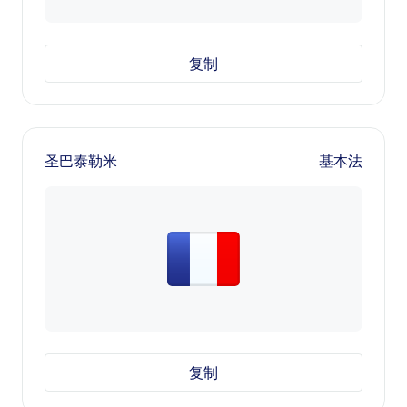
复制
圣巴泰勒米
基本法
复制