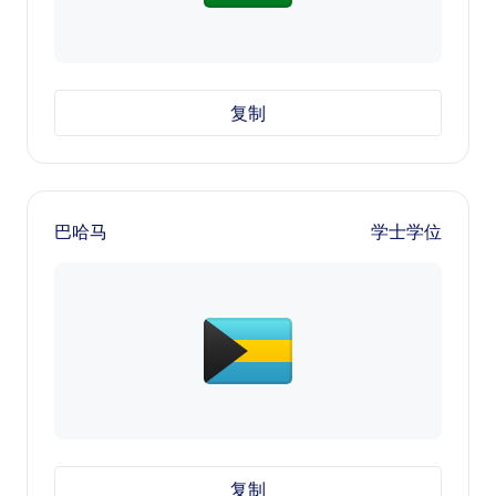
复制
巴哈马
学士学位
复制