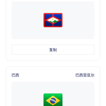
复制
巴西
巴西雷亚尔