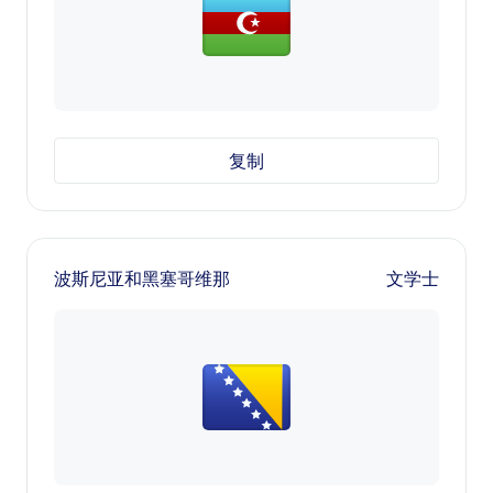
复制
波斯尼亚和黑塞哥维那
文学士