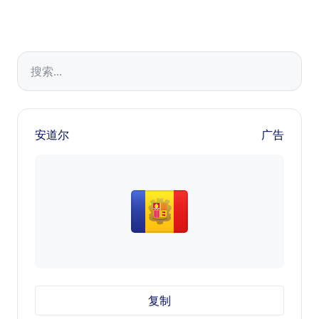
安道尔
广告
复制