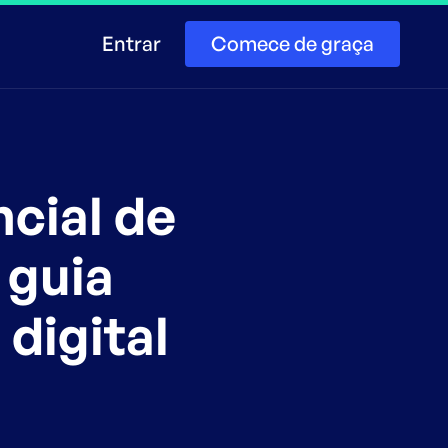
Entrar
Comece de graça
ncial de
 guia
digital