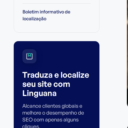
Boletim informativo de
localização
Traduza e localize
seu site com
Linguana
Alcance clientes globais e
melhore o desempenho de
SEO com apenas alguns
cliques.