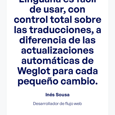
do
de usar, con
pe
control total sobre
in
es
las traducciones, a
 la
diferencia de las
a e
actualizaciones
F
automáticas de
Weglot para cada
pequeño cambio.
gofy
Inés Sousa
Desarrollador de flujo web