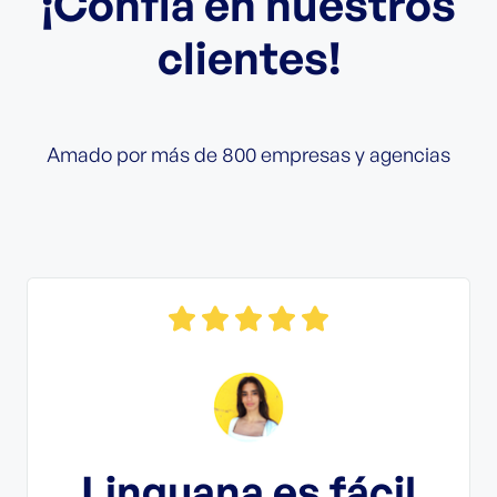
¡Confía en nuestros
clientes!
Amado por más de 800 empresas y agencias
¡
con
Linguana es fácil