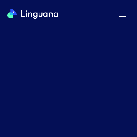
Carrd TRADUCCIÓN Y SEO
Haga que su página
de inicio de Carrd
sea multilingüe
Linguana simplifica la traducción de su sitio Carrd a
más de 100 idiomas y al mismo tiempo lo optimiza para