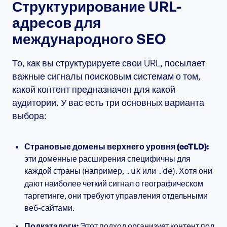
Структурирование URL-
адресов для
международного SEO
То, как вы структурируете свои URL, посылает
важные сигналы поисковым системам о том,
какой контент предназначен для какой
аудитории. У вас есть три основных варианта
выбора:
Страновые домены верхнего уровня (ccTLD):
эти доменные расширения специфичны для
каждой страны (например,
или
). Хотя они
.uk
.de
дают наиболее четкий сигнал о географическом
таргетинге, они требуют управления отдельными
веб-сайтами.
Подкаталоги:
Этот подход организует контент под