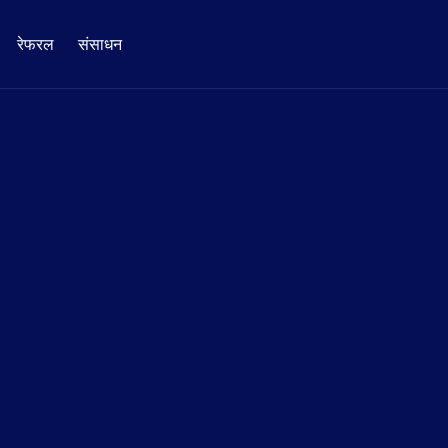
रेफरल
संसाधन
एक