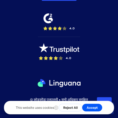
© कोडकोंडा एलएलसी • सभी अधिकार सुरक्षित
HI