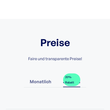
Preise
Faire und transparente Preise!
20%
Monatlich
Jährlich
Rabatt