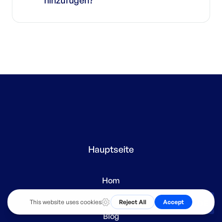
hinzufügen?
möchten, müssen Sie auf
den Business-
Preisplan
upgraden.
Natürlich! Mit Linguana können Sie ganz
einfach benutzerdefinierten Code in den
Textkörper und den Kopf Ihrer Seite einfügen,
damit Sie sich noch stärker von der
Konkurrenz abheben.
Hauptseite
Hom
Preise
DE
Blog