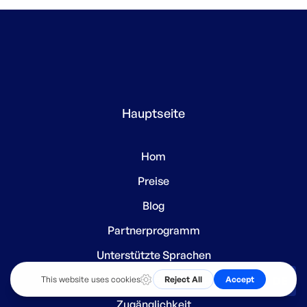
entscheidend, wenn Sie über die lokalen
Grenzen hinaus expandieren möchten.
Lokalisierung bedeutet mehr als die
Übersetzung von reinem Text und die
Anpassung Ihrer Marke an den kulturellen
Kontext. Durch die Lokalisierung zeigen Sie,
dass Ihnen Ihre Kunden und ihre Bedürfnisse
Hauptseite
am Herzen liegen.
Hom
Preise
Blog
Partnerprogramm
Unterstützte Sprachen
Kontaktieren Sie den Support.
DE
Zugänglichkeit