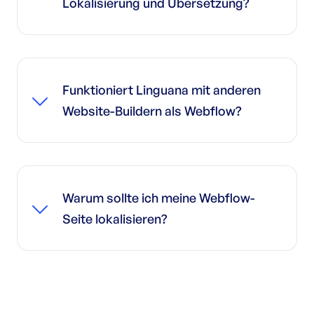
Lokalisierung und Übersetzung?
Der Hauptunterschied zwischen Lokalisierung
und Übersetzung besteht darin, wie Sie die
Botschaft an das neue Publikum anpassen.
Funktioniert Linguana mit anderen
Die Übersetzung ist Teil der Lokalisierung und
bedeutet, dass Sie Ihren Inhalt Wort für Wort
Website-Buildern als Webflow?
von einer Sprache in eine andere übertragen.
Lokalisierung bedeutet, dass Sie Ihre Marke an
Linguana funktioniert nicht mit anderen
den kulturellen Kontext des Zielpublikums
Website-Buildern wie WordPress, Shopify und
anpassen. Die Webflow-Lokalisierung umfasst
ähnlichen. Um das bestmögliche
daher die Anpassung von Währung,
Warum sollte ich meine Webflow-
Benutzererlebnis zu schaffen, ist die
Datumsformaten, Bildern und mehr.
Übersetzungslösung von Linguana nur auf
Seite lokalisieren?
Webflow spezialisiert.
Durch die Lokalisierung Ihrer Webflow-Seite
können Sie Vertrauen aufbauen und ein
breiteres Publikum erreichen. Eine
mehrsprachige Webflow-Website ist