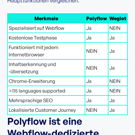
Hauptfunktionen vergleichen.
Merkmale
Polyflow
Weglot
Spezialisiert auf Webflow
Ja
NEIN
Kostenlose Testphase
Ja
Ja
Funktioniert mit jedem
NEIN
Ja
Internetbrowser
Inhaltserkennung und
NEIN
Ja
-übersetzung
Chrome-Erweiterung
Ja
NEIN
>115 languages supported
Ja
NEIN
Mehrsprachige SEO
Ja
Ja
Lokalisierte Customer Journey
NEIN
Ja
Polyflow ist eine
Webflow-dedizierte